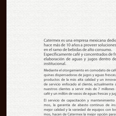
Ca­ter­mex es una empresa me­xi­ca­na de­di
hace más de 10 años a proveer so­lu­cio­nes i
en el ramo de bebidas de alto consumo.
Es­pe­cí­fi­ca­men­te café y con­cen­tra­dos de 
ela­bo­ra­ción de aguas y jugos dentro 
ins­ti­tu­cio­nal.
Me­dian­te el otor­ga­mien­to en co­mo­da­to de ca­f
qui­nas dis­pen­sa­do­ras de jugos y aguas frescas
pro­duc­tos de la más alta calidad y un in­no­v
de ser­vi­cio en­fo­ca­do al cliente, ac­tual­men­t
nues­tros clien­tes a servir más de 7 mi­llo­ne
café y un millón de vasos de aguas frescas y jug
El ser­vi­cio de ca­pa­ci­ta­ción y man­te­ni­mien­t
mos, la ga­ran­tía de abasto con­ti­nuo de i
mejor calidad y la va­rie­dad de equipos con lo
mos, hacen de Ca­ter­mex la mejor opción para r