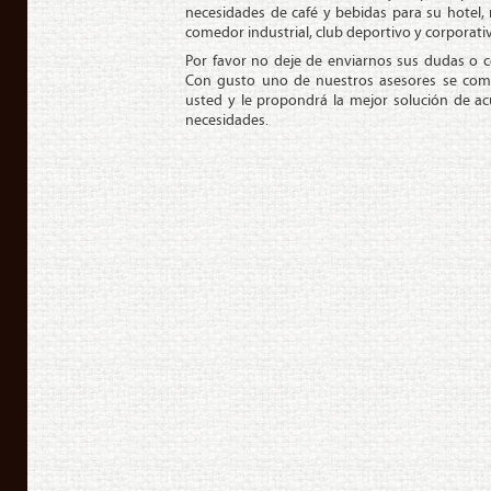
ne­ce­si­da­des de café y bebidas para su hotel, re
comedor in­dus­trial, club de­por­ti­vo y cor­po­ra­ti­
Por favor no deje de en­viar­nos sus dudas o co
Con gusto uno de nues­tros ase­so­res se co­mu­
usted y le pro­pon­drá la mejor so­lu­ción de a
ne­ce­si­da­des.